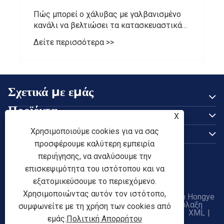
Πώς μπορεί ο χάλυβας με γαλβανισμένο
κανάλι να βελτιώσει τα κατασκευαστικά
σας έργα;
Δείτε περισσότερα >>
Σχετικά με εμάς
Προϊόντα
X
Επικοινωνήστε μαζί μας
Χρησιμοποιούμε cookies για να σας
προσφέρουμε καλύτερη εμπειρία
ΑΚΟΛΟΥΘΗΣΕ ΜΑΣ
περιήγησης, να αναλύσουμε την
επισκεψιμότητα του ιστότοπου και να
εξατομικεύσουμε το περιεχόμενο.
Χρησιμοποιώντας αυτόν τον ιστότοπο,
Πνευματικά δικαιώματα © 2026 Tianjin Shunchen Hongye
Enterprise Management Co., Ltd. Με την επιφύλαξη
συμφωνείτε με τη χρήση των cookies από
παντός δικαιώματος.
Links
|
Sitemap
|
RSS
|
XML
|
εμάς.
Πολιτική Απορρήτου
Πολιτική Απορρήτου