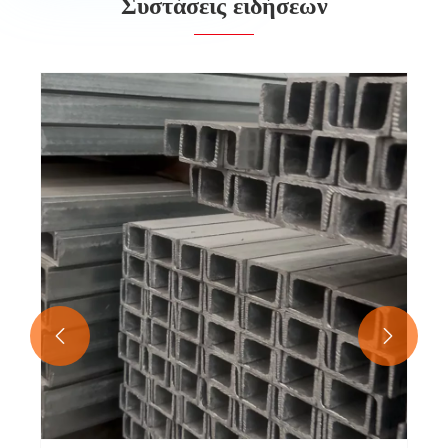
Συστάσεις ειδήσεων

