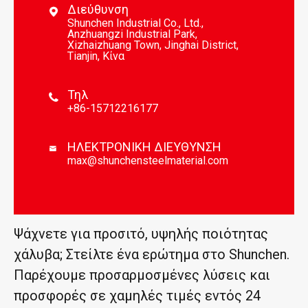
Διεύθυνση

Shunchen Industrial Co., Ltd.,
Anzhuangzi Industrial Park,
Xizhaizhuang Town, Jinghai District,
Tianjin, Κίνα
Τηλ

+86-15712216177
ΗΛΕΚΤΡΟΝΙΚΗ ΔΙΕΥΘΥΝΣΗ

max@shunchensteelmaterial.com
Ψάχνετε για προσιτό, υψηλής ποιότητας
χάλυβα; Στείλτε ένα ερώτημα στο Shunchen.
Παρέχουμε προσαρμοσμένες λύσεις και
προσφορές σε χαμηλές τιμές εντός 24