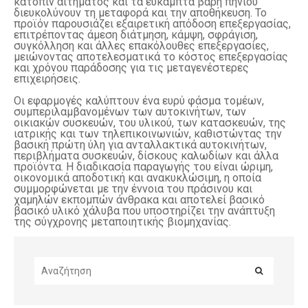
κατόπιν αιτήματος και τα εύκαμπτα βάρη πηνίου
διευκολύνουν τη μεταφορά και την αποθήκευση. Το
προϊόν παρουσιάζει εξαιρετική απόδοση επεξεργασίας,
επιτρέποντας άμεση διάτμηση, κάμψη, σφράγιση,
συγκόλληση και άλλες επακόλουθες επεξεργασίες,
μειώνοντας αποτελεσματικά το κόστος επεξεργασίας
και χρόνου παράδοσης για τις μεταγενέστερες
επιχειρήσεις.
Οι εφαρμογές καλύπτουν ένα ευρύ φάσμα τομέων,
συμπεριλαμβανομένων των αυτοκινήτων, των
οικιακών συσκευών, του υλικού, των κατασκευών, της
ιατρικής και των τηλεπικοινωνιών, καθιστώντας την
βασική πρώτη ύλη για ανταλλακτικά αυτοκινήτων,
περιβλήματα συσκευών, δίσκους καλωδίων και άλλα
προϊόντα. Η διαδικασία παραγωγής του είναι ώριμη,
οικονομικά αποδοτική και ανακυκλώσιμη, η οποία
συμμορφώνεται με την έννοια του πράσινου και
χαμηλών εκπομπών άνθρακα και αποτελεί βασικό
βασικό υλικό χάλυβα που υποστηρίζει την ανάπτυξη
της σύγχρονης μεταποιητικής βιομηχανίας.