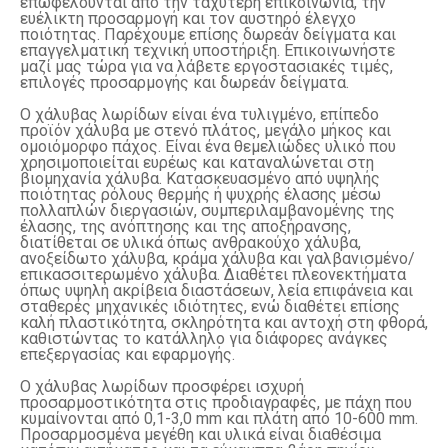
επωφελούνται από την ταχύτερη επικοινωνία, την
ευέλικτη προσαρμογή και τον αυστηρό έλεγχο
ποιότητας. Παρέχουμε επίσης δωρεάν δείγματα και
επαγγελματική τεχνική υποστήριξη. Επικοινωνήστε
μαζί μας τώρα για να λάβετε εργοστασιακές τιμές,
επιλογές προσαρμογής και δωρεάν δείγματα.
Ο χάλυβας λωρίδων είναι ένα τυλιγμένο, επίπεδο
προϊόν χάλυβα με στενό πλάτος, μεγάλο μήκος και
ομοιόμορφο πάχος. Είναι ένα θεμελιώδες υλικό που
χρησιμοποιείται ευρέως και καταναλώνεται στη
βιομηχανία χάλυβα. Κατασκευασμένο από υψηλής
ποιότητας ρόλους θερμής ή ψυχρής έλασης μέσω
πολλαπλών διεργασιών, συμπεριλαμβανομένης της
έλασης, της ανόπτησης και της αποξήρανσης,
διατίθεται σε υλικά όπως ανθρακούχο χάλυβα,
ανοξείδωτο χάλυβα, κράμα χάλυβα και γαλβανισμένο/
επικασσιτερωμένο χάλυβα. Διαθέτει πλεονεκτήματα
όπως υψηλή ακρίβεια διαστάσεων, λεία επιφάνεια και
σταθερές μηχανικές ιδιότητες, ενώ διαθέτει επίσης
καλή πλαστικότητα, σκληρότητα και αντοχή στη φθορά,
καθιστώντας το κατάλληλο για διάφορες ανάγκες
επεξεργασίας και εφαρμογής.
Ο χάλυβας λωρίδων προσφέρει ισχυρή
προσαρμοστικότητα στις προδιαγραφές, με πάχη που
κυμαίνονται από 0,1-3,0 mm και πλάτη από 10-600 mm.
Προσαρμοσμένα μεγέθη και υλικά είναι διαθέσιμα