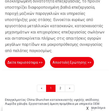
ολοκληρωμένη δυνατότητα επεξεργασίας, το προϊόν
υποστηρίζει διαφοροποιημένη βαθιά επεξεργασία,
παροχή μαζικών παραγγελιών και υπηρεσίες
υποστήριξης μιας στάσης. Ευνοείται ευρέως από
εργοστάσια μεταλλικών κατασκευών, κατασκευαστές
μηχανημάτων και επιχειρήσεις επεξεργασίας σωλήνων
και ανταποκρίνεται πλήρως στις απαιτήσεις αγορών
μεγάλων παρτίδων και μακροπρόθεσμης συνεργασίας
από πελάτες παγκοσμίως.
Δείτε περισσότερα >>
Αποστολή Ερώτησης >>
«
1
2
»
Επαγγελματίας China Shunchen κατασκευαστής υψηλής απόδοσης
Λωρίδα χάλυβα. Εργοστασιακή άμεση προμήθεια με υπηρεσία OEM.
Προηγμένη σχεδίαση και ποιότητα εύκολης συντήρησης για παγκόσμια
X