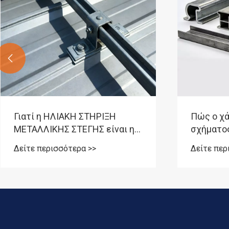

Γιατί η ΗΛΙΑΚΗ ΣΤΗΡΙΞΗ
Πώς ο χά
ΜΕΤΑΛΛΙΚΗΣ ΣΤΕΓΗΣ είναι η
σχήματος
καλύτερη επένδυση για
σύγχρον
Δείτε περισσότερα >>
Δείτε περ
μακροπρόθεσμα έργα ηλιακής
έργα;
ενέργειας