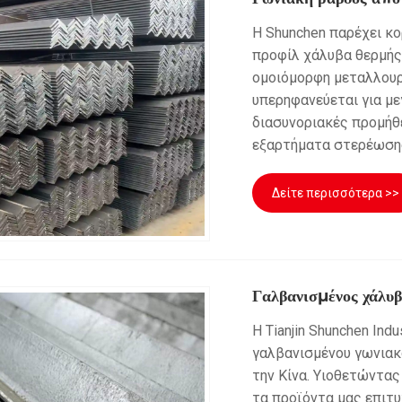
Η Shunchen παρέχει κ
προφίλ χάλυβα θερμής
ομοιόμορφη μεταλλουρ
υπερηφανεύεται για με
διασυνοριακές προμήθε
εξαρτήματα στερέωσης
Δείτε περισσότερα >>
Γαλβανισμένος χάλυβ
Η Tianjin Shunchen In
γαλβανισμένου γωνιακ
την Κίνα. Υιοθετώντα
τα προϊόντα μας επιτ