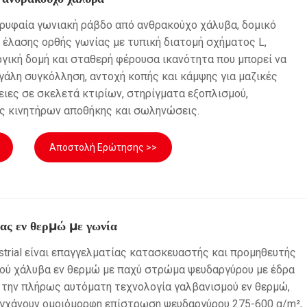
ορυφαία γωνιακή ράβδο από ανθρακούχο χάλυβα, δομικό
 έλασης ορθής γωνίας με τυπική διατομή σχήματος L,
γική δομή και σταθερή φέρουσα ικανότητα που μπορεί να
γάλη συγκόλληση, αντοχή κοπής και κάμψης για μαζικές
ιες σε σκελετά κτιρίων, στηρίγματα εξοπλισμού,
 κινητήρων αποθήκης και σωληνώσεις.
Αποστολή Ερώτησης >>
ας εν θερμώ με γωνία
dustrial είναι επαγγελματίας κατασκευαστής και προμηθευτής
ού χάλυβα εν θερμώ με παχύ στρώμα ψευδαργύρου με έδρα
ς την πλήρως αυτόματη τεχνολογία γαλβανισμού εν θερμώ,
υγχάνουν ομοιόμορφη επίστρωση ψευδαργύρου 275-600 g/m²,