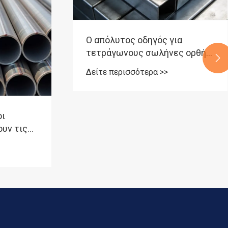
Ο απόλυτος οδηγός για
τετράγωνους σωλήνες ορθής

γωνίας: Ακρίβεια, απόδοση και
Δείτε περισσότερα >>
επιλογή
οι
υν τις
κές