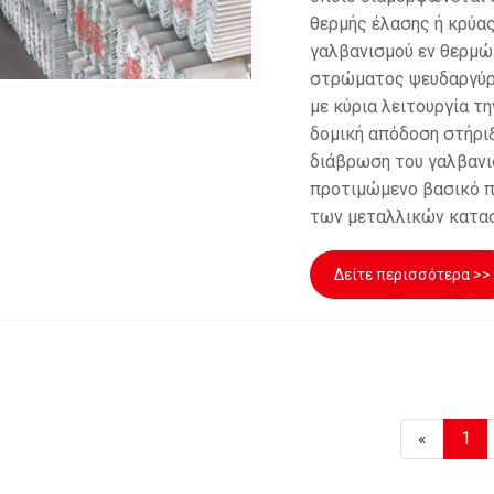
θερμής έλασης ή κρύας
γαλβανισμού εν θερμώ.
στρώματος ψευδαργύρο
με κύρια λειτουργία τ
δομική απόδοση στήριξ
διάβρωση του γαλβανι
προτιμώμενο βασικό π
των μεταλλικών κατα
Δείτε περισσότερα >>
«
1