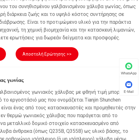
όνου του συνηθισμένου γαλβανισμένου χάλυβα γωνίας, όπως
ικρή διάρκεια ζωής και το υψηλό κόστος συντήρησης σε
ιάβρωσης. Είναι το προτιμώμενο υλικό για την παράκτια
μηχανική, τη χημική βιομηχανία και την κατασκευή λιμανιών,
λετε ερωτήσεις για δωρεάν δείγματα και προσφορές.
Αποστολή Ερώτησης >>
WhatsApp
ας γωνίας
αλβανισμένος γωνιακός χάλυβας με φθηνή τιμή μπορεί να
E-Mail
ό το εργοστάσιό μας που ονομάζεται Tianjin Shunchen
ου είναι ένας από τους κατασκευαστές και προμηθευτές στην
ς εν θερμώ γωνιακός χάλυβας που παράγεται από το
ένα μεταλλικό δομικό στοιχείο κατασκευασμένο από
άλυβα άνθρακα (όπως Q235B, Q355B) ως υλικό βάσης, το
σε ορθογώνιο ισόπλευρο (ή μη ισόπλευρο) χάλυβα μέσω