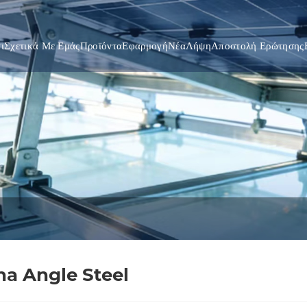
ι
Σχετικά Με Εμάς
Προϊόντα
Εφαρμογή
Νέα
Λήψη
Αποστολή Ερώτησης
na Angle Steel