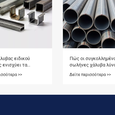
λυβας ειδικού
Πώς οι συγκολλημέν
 ενισχύει τα
σωλήνες χάλυβα λύνο
α κατασκευαστικά
σύγχρονες βιομηχανι
ισσότερα >>
Δείτε περισσότερα >>
προκλήσεις;