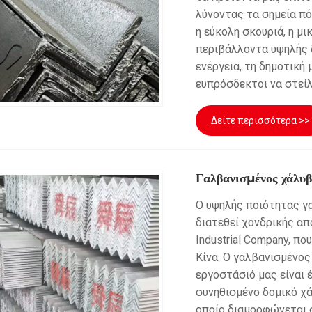
λύνοντας τα σημεία π
η εύκολη σκουριά, η μ
περιβάλλοντα υψηλής δ
ενέργεια, τη δημοτική 
ευπρόσδεκτοι να στεί
Δείτε περισσότερα >>
Γαλβανισμένος χάλυβ
Ο υψηλής ποιότητας γ
διατεθεί χονδρικής απ
Industrial Company, π
Κίνα. Ο γαλβανισμένο
εργοστάσιό μας είναι 
συνηθισμένο δομικό χ
οποίο διαμορφώνεται 