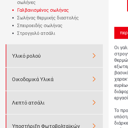
σωλήνες
Γαλβανισμένος σωλήνας
Σωλήνας θερμικής διαστολής
Σπειροειδής σωλήνας
περ
Στρογγυλό ατσάλι
Οι γαλ
στρογ

Υλικό ρολού
θερμώ
εξωτερ
βασικ

Οικοδομικά Υλικά
χαρακ
ευρέως
διάφορ
εργασί

Λεπτό ατσάλι
Το προ
υπόστ
διάρκε

Υποστήριξη Φωτοβολταϊκών