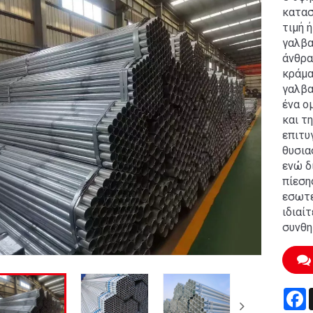
κατασ
τιμή ή
γαλβα
άνθρα
κράμα
γαλβα
ένα ο
και τ
επιτυ
θυσια
ενώ δ
πίεση
εσωτε
ιδιαί
συνθη
F