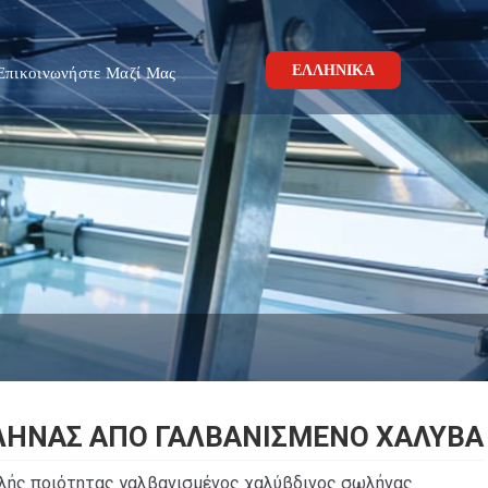
ΕΛΛΗΝΙΚΆ
Επικοινωνήστε Μαζί Μας
ΛΉΝΑΣ ΑΠΌ ΓΑΛΒΑΝΙΣΜΈΝΟ ΧΆΛΥΒΑ
λής ποιότητας γαλβανισμένος χαλύβδινος σωλήνας