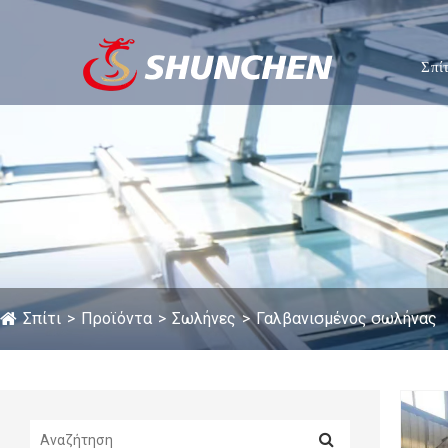
Σπίτ
Σπίτι
Προϊόντα
Σωλήνες
Γαλβανισμένος σωλήνας