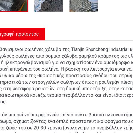
ιγραφή προϊόντος
βανισμένοι σωλήνες χάλυβα της Tianjin Shuncheng Industria
γυλούς σωλήνες από δομικό χάλυβα χαμηλού κράματος ως υλι
 ή ηλεκτρογαλβανισμού για να σχηματίσουν ένα ομοιόμορφο 
ική επιφάνεια του σωλήνα. Η βασική του λειτουργία είναι ν
ό υλικό μέσω της θυσιαστικής προστασίας ανόδου του στρώμ
τηριστικά των στρογγυλών σωλήνων όπως η ρουλεμάν πίεσης,
 στη μεταφορά ρευστών, στη δομική υποστήριξη, στην κατασ
α εσωτερικά και εξωτερικά περιβάλλοντα και είναι ιδιαίτερ
ας.
ϊόν μπορεί να υπερηφανεύεται για πέντε βασικά πλεονεκτήμ
ρωμα, σχηματίζοντας ένα διπλό προστατευτικό φράγμα που 
ια ζωής του σε 20-30 χρόνια (ανάλογα με το περιβάλλον χρή