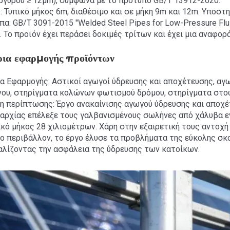
ργύρου ≥ 12μm), σύμφωνα με το πρότυπο GB/T 13912-2020.
 Τυπικό μήκος 6m, διαθέσιμο και σε μήκη 9m και 12m. Υποσ
α: GB/T 3091-2015 "Welded Steel Pipes for Low-Pressure Fluid
. Το προϊόν έχει περάσει δοκιμές τρίτων και έχει μια αναφορ
ρια εφαρμογής προϊόντων
α Εφαρμογής: Αστικοί αγωγοί ύδρευσης και αποχέτευσης, αγ
νου, στηρίγματα κολώνων φωτισμού δρόμου, στηρίγματα στο
η περίπτωσης: Έργο ανακαίνισης αγωγού ύδρευσης και αποχέ
παρχίας επέλεξε τους γαλβανισμένους σωλήνες από χάλυβα 
κό μήκος 28 χιλιομέτρων. Χάρη στην εξαιρετική τους αντοχή
ο περιβάλλον, το έργο έλυσε τα προβλήματα της εύκολης σκ
αλίζοντας την ασφάλεια της ύδρευσης των κατοίκων.