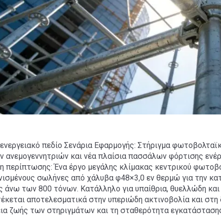
ο ενεργειακό πεδίο Σενάρια Εφαρμογής: Στήριγμα φωτοβολτα
 ανεμογεννητριών και νέα πλαίσια πασσάλων φόρτισης ενέργ
η περίπτωσης: Ένα έργο μεγάλης κλίμακας κεντρικού φωτοβ
νισμένους σωλήνες από χάλυβα φ48×3,0 εν θερμώ για την κ
ς άνω των 800 τόνων. Κατάλληλο για υπαίθρια, θυελλώδη κα
έκεται αποτελεσματικά στην υπεριώδη ακτινοβολία και στη 
εια ζωής των στηριγμάτων και τη σταθερότητα εγκατάστασ