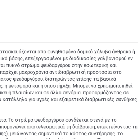
l κατασκευάζονται από συνηθισμένο δομικό χάλυβα άνθρακα ή
κό βάσης, επεξεργασμένοι με διαδικασίες γαλβανισμού εν
και πυκνό στρώμα ψευδαργύρου στην εσωτερική και
α παρέχει μακροχρόνια αντιδιαβρωτική προστασία στο
ατος ψευδαργύρου, διατηρώντας επίσης τα βασικά
 η μεταφορά και η υποστήριξη. Μπορεί να χρησιμοποιηθεί
κευή πλαισίων και σε άλλα σενάρια, προσαρμόζοντας σε
α κατάλληλο για υγρές και εξαιρετικά διαβρωτικές συνθήκες
ατα: Το στρώμα ψευδαργύρου συνδέεται στενά με το
απομονώνει αποτελεσματικά τη διάβρωση, επεκτείνοντας τη
σης), μειώνοντας σημαντικά το κόστος συντήρησης. το