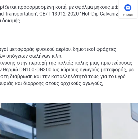
τηρίζεται προσαρμοσμένη κοπή, με σφάλμα μήκους ≤ ±50mm.
 Transportation", GB/T 13912-2020 "Hot-Dip Galvanized Steel
E-Mail
ά δοκιμής.
ωγοί μεταφοράς φυσικού αερίου, δημοτικοί φράχτες
ών υπόγειων σωλήνων κ.λπ.
τευσης στην περιοχή της παλιάς πόλης μιας πρωτεύουσας
εν θερμώ DN100-DN300 ως κύριους αγωγούς μεταφοράς, με
 στη διάβρωση και την καταλληλότητά τους για το υγρό
ουριάς και διαρροής στους αρχικούς αγωγούς,