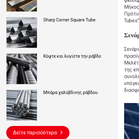
ψευδα
Μήκος:
Πρότυπ
Sharp Corner Square Tube
Tubes"
Σενά
Σενάρι
πρασί
Κόψτε και λυγίστε την ράβδο
Μελέτ
της ε
συνολι
υπόγει
διασφ
Μπάρα χαλύβδινης ράβδου
Δείτε περισσότερα