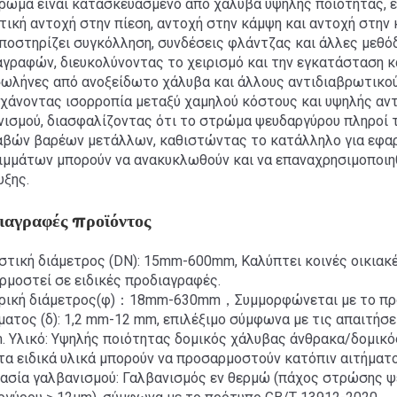
ρωμα είναι κατασκευασμένο από χάλυβα υψηλής ποιότητας, 
τική αντοχή στην πίεση, αντοχή στην κάμψη και αντοχή στην κ
υποστηρίζει συγκόλληση, συνδέσεις φλάντζας και άλλες μεθό
γραφών, διευκολύνοντας το χειρισμό και την εγκατάσταση κ
σωλήνες από ανοξείδωτο χάλυβα και άλλους αντιδιαβρωτικο
χάνοντας ισορροπία μεταξύ χαμηλού κόστους και υψηλής αντο
ισμού, διασφαλίζοντας ότι το στρώμα ψευδαργύρου πληροί τ
αβών βαρέων μετάλλων, καθιστώντας το κατάλληλο για εφαρ
μμάτων μπορούν να ανακυκλωθούν και να επαναχρησιμοποιηθο
υξης.
ιαγραφές προϊόντος
τική διάμετρος (DN): 15mm-600mm, Καλύπτει κοινές οικιακές
ρμοστεί σε ειδικές προδιαγραφές.
ρική διάμετρος(φ)：18mm-630mm，Συμμορφώνεται με το πρότ
ατος (δ): 1,2 mm-12 mm, επιλέξιμο σύμφωνα με τις απαιτήσει
m. Υλικό: Υψηλής ποιότητας δομικός χάλυβας άνθρακα/δομικ
τα ειδικά υλικά μπορούν να προσαρμοστούν κατόπιν αιτήματο
κασία γαλβανισμού: Γαλβανισμός εν θερμώ (πάχος στρώσης 