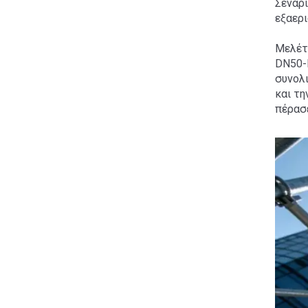
Σενάρι
εξαερι
Μελέτ
DN50-
συνολ
και τ
πέρασε