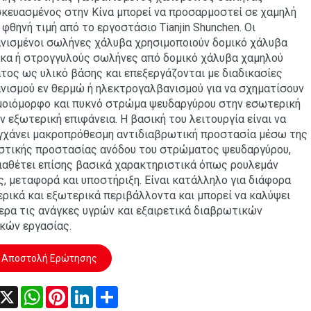
κευασμένος στην Κίνα μπορεί να προσαρμοστεί σε χαμηλή
 φθηνή τιμή από το εργοστάσιο Tianjin Shunchen. Οι
νισμένοι σωλήνες χάλυβα χρησιμοποιούν δομικό χάλυβα
κα ή στρογγυλούς σωλήνες από δομικό χάλυβα χαμηλού
τος ως υλικό βάσης και επεξεργάζονται με διαδικασίες
νισμού εν θερμώ ή ηλεκτρογαλβανισμού για να σχηματίσουν
μοιόμορφο και πυκνό στρώμα ψευδαργύρου στην εσωτερική
ην εξωτερική επιφάνεια. Η βασική του λειτουργία είναι να
γχάνει μακροπρόθεσμη αντιδιαβρωτική προστασία μέσω της
στικής προστασίας ανόδου του στρώματος ψευδαργύρου,
ιαθέτει επίσης βασικά χαρακτηριστικά όπως ρουλεμάν
ς, μεταφορά και υποστήριξη. Είναι κατάλληλο για διάφορα
ρικά και εξωτερικά περιβάλλοντα και μπορεί να καλύψει
τερα τις ανάγκες υγρών και εξαιρετικά διαβρωτικών
κών εργασίας.
Αποστολή Ερώτησης
acebook
X
WhatsApp
Pinterest
LinkedIn
Share