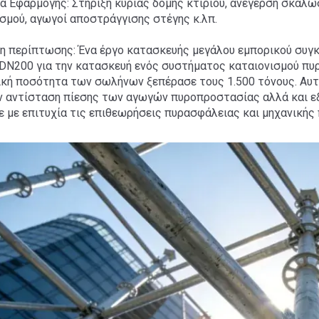
α Εφαρμογής: Στήριξη κύριας δομής κτιρίου, ανέγερση σκαλω
σμού, αγωγοί αποστράγγισης στέγης κ.λπ.
η περίπτωσης: Ένα έργο κατασκευής μεγάλου εμπορικού συγ
DN200 για την κατασκευή ενός συστήματος καταιονισμού πυ
ική ποσότητα των σωλήνων ξεπέρασε τους 1.500 τόνους. Αυτ
ην αντίσταση πίεσης των αγωγών πυροπροστασίας αλλά και ε
 με επιτυχία τις επιθεωρήσεις πυρασφάλειας και μηχανικής 