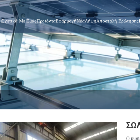
ι
Σχετικά Με Εμάς
Προϊόντα
Εφαρμογή
Νέα
Λήψη
Αποστολή Ερώτησης
ΣΩ
Ο υψη