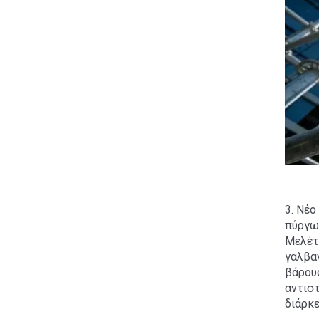
3. Νέ
πύργων
Μελέτ
γαλβα
βάρου
αντιστ
διάρκ