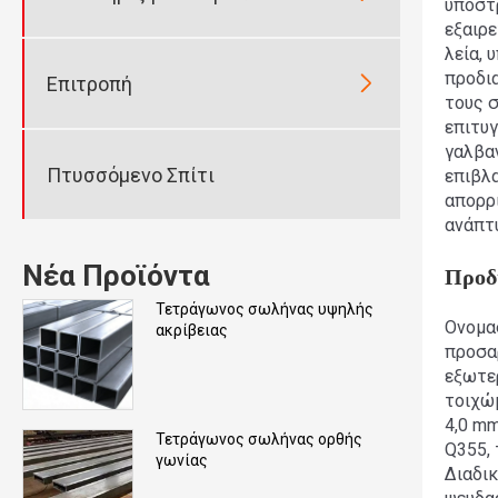
υπόστ
εξαιρε
λεία, 
προδια

Επιτροπή
τους 
επιτυγ
γαλβαν
Πτυσσόμενο Σπίτι
επιβλ
απορρι
ανάπτ
Νέα Προϊόντα
Προδ
Τετράγωνος σωλήνας υψηλής
Ονομασ
ακρίβειας
προσα
εξωτε
τοιχώμ
4,0 m
Τετράγωνος σωλήνας ορθής
Q355, 
γωνίας
Διαδι