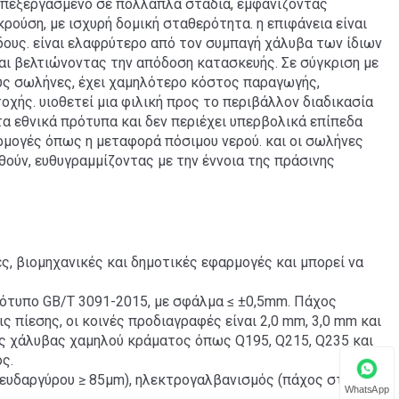
επεξεργασμένο σε πολλαπλά στάδια, εμφανίζοντας
ρούση, με ισχυρή δομική σταθερότητα. η επιφάνεια είναι
δους. είναι ελαφρύτερο από τον συμπαγή χάλυβα των ίδιων
αι βελτιώνοντας την απόδοση κατασκευής. Σε σύγκριση με
ύς σωλήνες, έχει χαμηλότερο κόστος παραγωγής,
χής. υιοθετεί μια φιλική προς το περιβάλλον διαδικασία
α εθνικά πρότυπα και δεν περιέχει υπερβολικά επίπεδα
μογές όπως η μεταφορά πόσιμου νερού. και οι σωλήνες
ύν, ευθυγραμμίζοντας με την έννοια της πράσινης
, βιομηχανικές και δημοτικές εφαρμογές και μπορεί να
υπο GB/T 3091-2015, με σφάλμα ≤ ±0,5mm. Πάχος
ς πίεσης, οι κοινές προδιαγραφές είναι 2,0 mm, 3,0 mm και
ός χάλυβας χαμηλού κράματος όπως Q195, Q215, Q235 και
ς.
ψευδαργύρου ≥ 85μm), ηλεκτρογαλβανισμός (πάχος στρώσης
WhatsApp